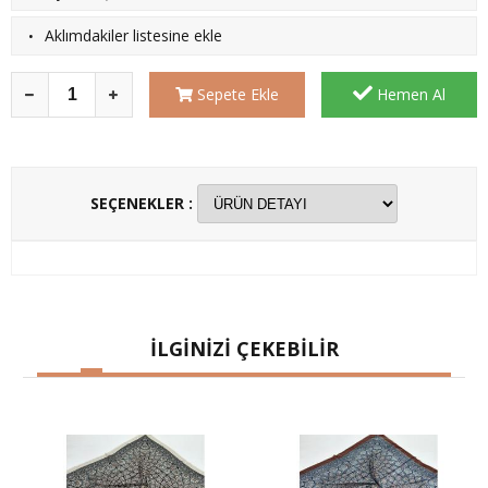
·
Aklımdakiler listesine ekle
Sepete Ekle
Hemen Al
SEÇENEKLER :
İLGİNİZİ ÇEKEBİLİR