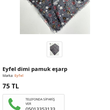
Eyfel dimi pamuk eşarp
Marka:
Eyfel
75
TL
TELEFONDA SİPARİŞ
VER
05013353133