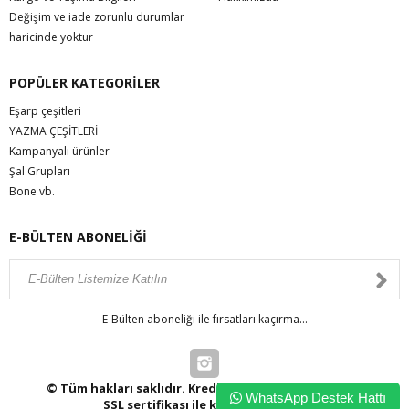
Değişim ve iade zorunlu durumlar
haricinde yoktur
POPÜLER KATEGORİLER
Eşarp çeşitleri
YAZMA ÇEŞİTLERİ
Kampanyalı ürünler
Şal Grupları
Bone vb.
E-BÜLTEN ABONELİĞİ
E-Bülten aboneliği ile fırsatları kaçırma...
© Tüm hakları saklıdır. Kredi kartı bilgileriniz 256bit
WhatsApp Destek Hattı
SSL sertifikası ile korunmaktadır.