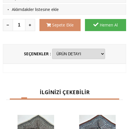
·
Aklımdakiler listesine ekle
Sepete Ekle
Hemen Al
SEÇENEKLER :
İLGİNİZİ ÇEKEBİLİR