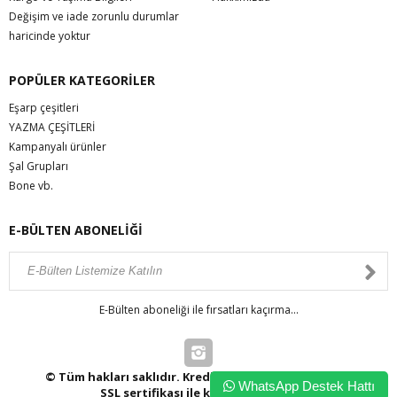
Değişim ve iade zorunlu durumlar
haricinde yoktur
POPÜLER KATEGORİLER
Eşarp çeşitleri
YAZMA ÇEŞİTLERİ
Kampanyalı ürünler
Şal Grupları
Bone vb.
E-BÜLTEN ABONELİĞİ
E-Bülten aboneliği ile fırsatları kaçırma...
© Tüm hakları saklıdır. Kredi kartı bilgileriniz 256bit
WhatsApp Destek Hattı
SSL sertifikası ile korunmaktadır.