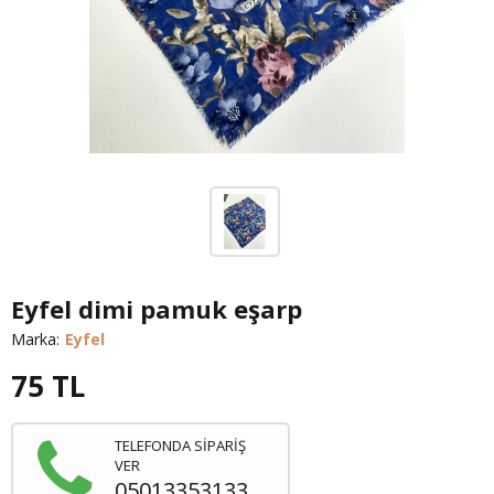
Eyfel dimi pamuk eşarp
Marka:
Eyfel
75
TL
TELEFONDA SİPARİŞ
VER
05013353133