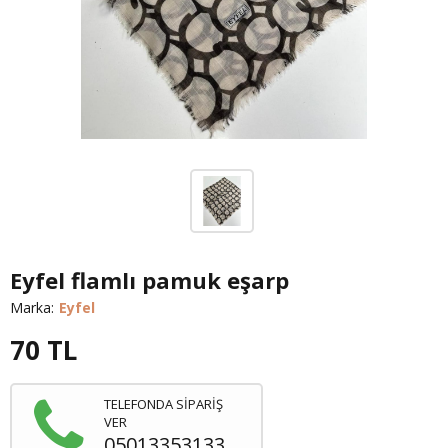
Eyfel flamlı pamuk eşarp
Marka:
Eyfel
70
TL
TELEFONDA SİPARİŞ
VER
05013353133