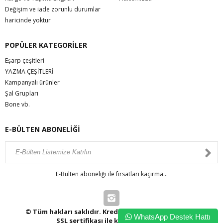
Değişim ve iade zorunlu durumlar
haricinde yoktur
POPÜLER KATEGORİLER
Eşarp çeşitleri
YAZMA ÇEŞİTLERİ
Kampanyalı ürünler
Şal Grupları
Bone vb.
E-BÜLTEN ABONELİĞİ
E-Bülten aboneliği ile fırsatları kaçırma...
© Tüm hakları saklıdır. Kredi kartı bilgileriniz 256bit
WhatsApp Destek Hattı
SSL sertifikası ile korunmaktadır.