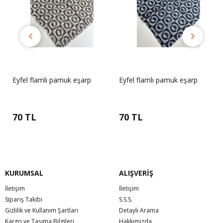
Eyfel flamlı pamuk eşarp
Eyfel flamlı pamuk eşarp
70 TL
70 TL
KURUMSAL
ALIŞVERİŞ
İletişim
İletişim
Sipariş Takibi
S.S.S.
Gizlilik ve Kullanım Şartları
Detaylı Arama
Kargo ve Taşıma Bilgileri
Hakkımızda