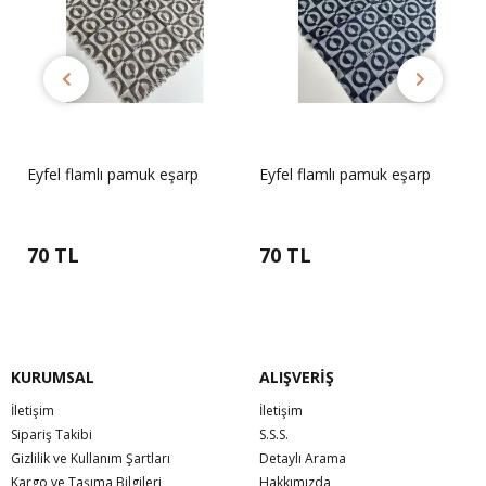
Eyfel flamlı pamuk eşarp
Eyfel flamlı pamuk eşarp
70 TL
70 TL
KURUMSAL
ALIŞVERİŞ
İletişim
İletişim
Sipariş Takibi
S.S.S.
Gizlilik ve Kullanım Şartları
Detaylı Arama
Kargo ve Taşıma Bilgileri
Hakkımızda