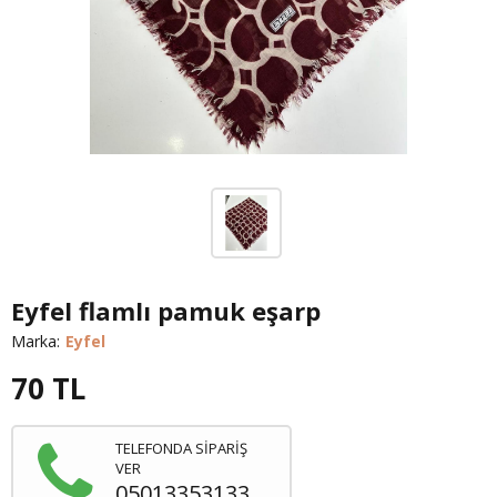
Eyfel flamlı pamuk eşarp
Marka:
Eyfel
70
TL
TELEFONDA SİPARİŞ
VER
05013353133