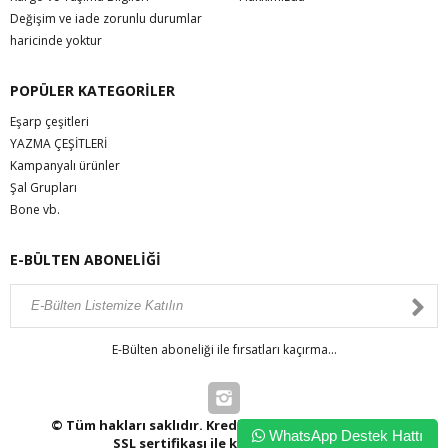
Değişim ve iade zorunlu durumlar
haricinde yoktur
POPÜLER KATEGORİLER
Eşarp çeşitleri
YAZMA ÇEŞİTLERİ
Kampanyalı ürünler
Şal Grupları
Bone vb.
E-BÜLTEN ABONELİĞİ
E-Bülten aboneliği ile fırsatları kaçırma...
© Tüm hakları saklıdır. Kredi kartı bilgileriniz 256bit
WhatsApp Destek Hattı
SSL sertifikası ile korunmaktadır.