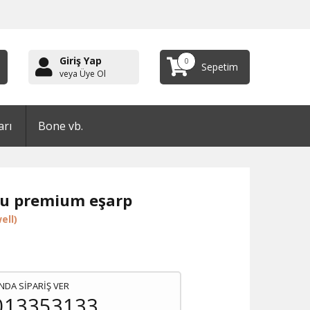
Giriş Yap
0
Sepetim
veya Üye Ol
arı
Bone vb.
u premium eşarp
ell)
NDA SİPARİŞ VER
013353133