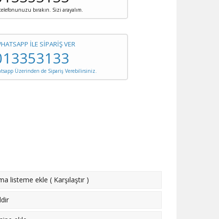
 telefonunuzu bırakın. Sizi arayalım.
WHATSAPP İLE SİPARİŞ VER
013353133
sapp Üzerinden de Sipariş Verebilirsiniz.
rma listeme ekle
(
Karşılaştır
)
dir