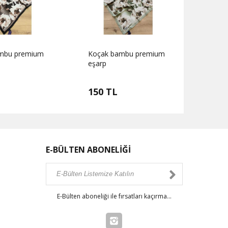
mbu premium
Koçak bambu premium
Koça
eşarp
eşarp
150 TL
150
E-BÜLTEN ABONELİĞİ
E-Bülten aboneliği ile fırsatları kaçırma...