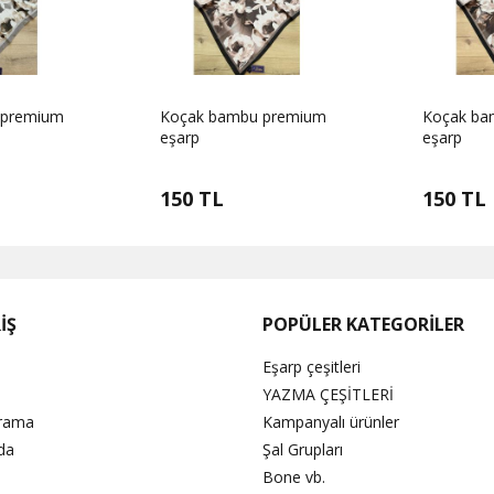
 premium
Koçak bambu premium
Koçak ba
eşarp
eşarp
150 TL
150 TL
İŞ
POPÜLER KATEGORİLER
Eşarp çeşitleri
YAZMA ÇEŞİTLERİ
Arama
Kampanyalı ürünler
da
Şal Grupları
Bone vb.