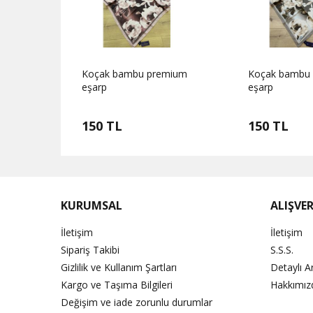
mium
Koçak bambu premium
Koçak bambu
eşarp
eşarp
150 TL
150 TL
KURUMSAL
ALIŞVER
İletişim
İletişim
Sipariş Takibi
S.S.S.
Gizlilik ve Kullanım Şartları
Detaylı 
Kargo ve Taşıma Bilgileri
Hakkımız
Değişim ve iade zorunlu durumlar