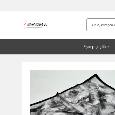
Eşarp çeşitleri