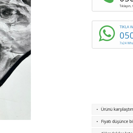
Tıklayın,
TIKLA 
05
7x24 What
·
Ürünü karşılaştı
·
Fiyatı düşünce bil