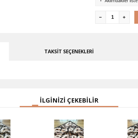
·
Aklımdakiler list
TAKSİT SEÇENEKLERİ
İLGİNİZİ ÇEKEBİLİR