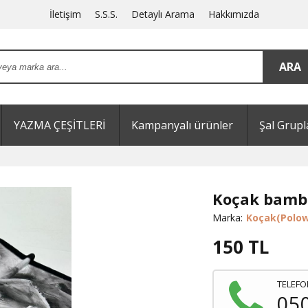
İletişim
S.S.S.
Detaylı Arama
Hakkımızda
YAZMA ÇEŞİTLERİ
Kampanyalı ürünler
Şal Grupl
Koçak bamb
Marka:
Koçak(Polow
150
TL
TELEFO
05