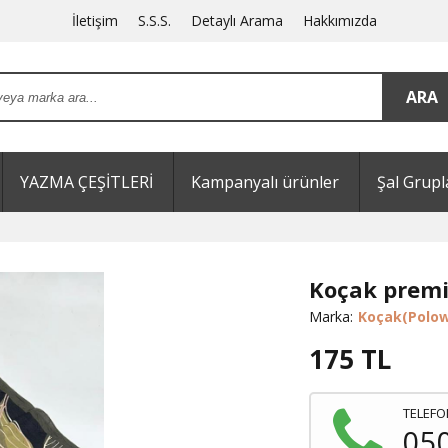
İletişim
S.S.S.
Detaylı Arama
Hakkımızda
YAZMA ÇEŞİTLERİ
Kampanyalı ürünler
Şal Grupl
Koçak prem
Marka:
Koçak(Polow
175
TL
TELEFO
05