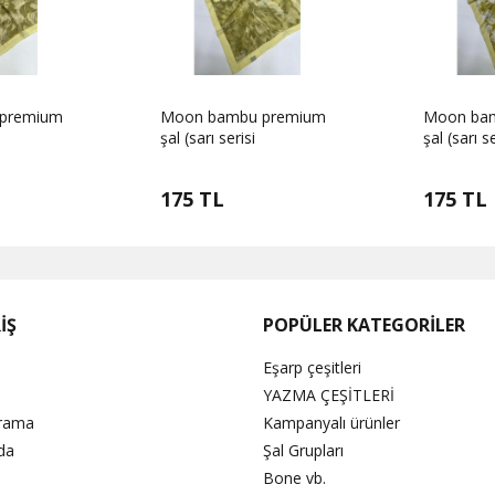
premium
Moon bambu premium
Moon ba
şal (sarı serisi
şal (sarı se
175 TL
175 TL
İŞ
POPÜLER KATEGORİLER
Eşarp çeşitleri
YAZMA ÇEŞİTLERİ
Arama
Kampanyalı ürünler
da
Şal Grupları
Bone vb.