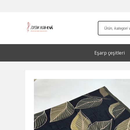
Eşarp çeşitleri