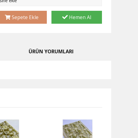
esine ekle
Sepete Ekle
Hemen Al
ÜRÜN YORUMLARI