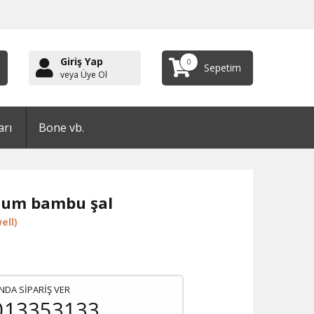
Giriş Yap
0
Sepetim
veya Üye Ol
arı
Bone vb.
ium bambu şal
ell)
NDA SİPARİŞ VER
013353133