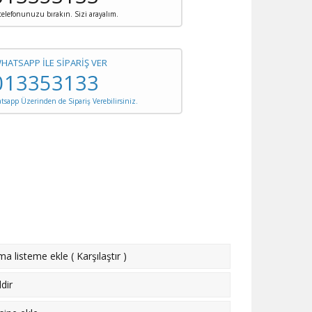
 telefonunuzu bırakın. Sizi arayalım.
WHATSAPP İLE SİPARİŞ VER
013353133
sapp Üzerinden de Sipariş Verebilirsiniz.
rma listeme ekle
(
Karşılaştır
)
dir