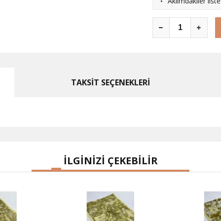
·
Aklımdakiler list
TAKSİT SEÇENEKLERİ
İLGİNİZİ ÇEKEBİLİR