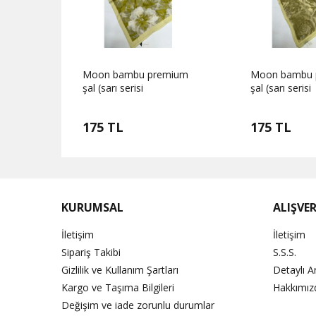
mium
Moon bambu premium
Moon bambu 
şal (sarı serisi
şal (sarı serisi
175 TL
175 TL
KURUMSAL
ALIŞVER
İletişim
İletişim
Sipariş Takibi
S.S.S.
Gizlilik ve Kullanım Şartları
Detaylı 
Kargo ve Taşıma Bilgileri
Hakkımız
Değişim ve iade zorunlu durumlar