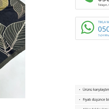
Tıklayın,
TIKLA 
05
7x24 What
·
Ürünü karşılaştı
·
Fiyatı düşünce bil