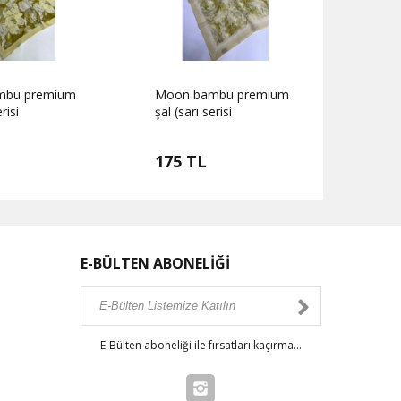
mbu premium
Moon bambu premium
Moon
risi
şal (sarı serisi
şal (s
175 TL
175
E-BÜLTEN ABONELİĞİ
E-Bülten aboneliği ile fırsatları kaçırma...