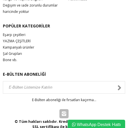
Değişim ve iade zorunlu durumlar
haricinde yoktur
POPÜLER KATEGORİLER
Eşarp çeşitleri
YAZMA ÇEŞİTLERİ
Kampanyalı ürünler
Şal Grupları
Bone vb.
E-BÜLTEN ABONELİĞİ
E-Bülten aboneliği ile fırsatları kaçırma...
© Tüm hakları saklıdır. Kredi kartı bilgileriniz 256bit
WhatsApp Destek Hattı
SSL sertifikası ile korunmaktadır.