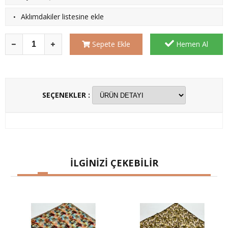
·
Aklımdakiler listesine ekle
Sepete Ekle
Hemen Al
SEÇENEKLER :
İLGİNİZİ ÇEKEBİLİR