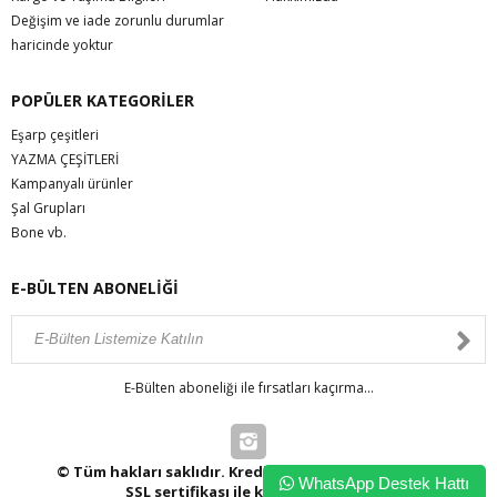
Değişim ve iade zorunlu durumlar
haricinde yoktur
POPÜLER KATEGORİLER
Eşarp çeşitleri
YAZMA ÇEŞİTLERİ
Kampanyalı ürünler
Şal Grupları
Bone vb.
E-BÜLTEN ABONELİĞİ
E-Bülten aboneliği ile fırsatları kaçırma...
© Tüm hakları saklıdır. Kredi kartı bilgileriniz 256bit
WhatsApp Destek Hattı
SSL sertifikası ile korunmaktadır.