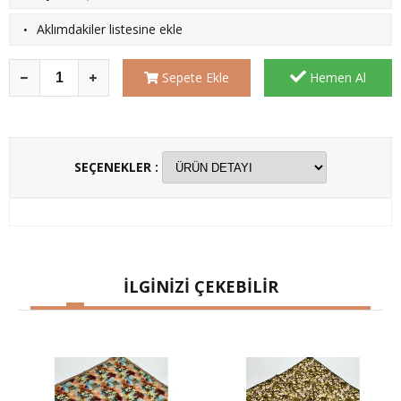
·
Aklımdakiler listesine ekle
Sepete Ekle
Hemen Al
SEÇENEKLER :
İLGİNİZİ ÇEKEBİLİR