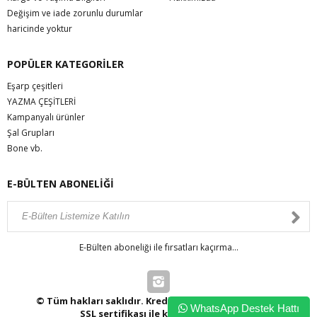
Değişim ve iade zorunlu durumlar
haricinde yoktur
POPÜLER KATEGORİLER
Eşarp çeşitleri
YAZMA ÇEŞİTLERİ
Kampanyalı ürünler
Şal Grupları
Bone vb.
E-BÜLTEN ABONELİĞİ
E-Bülten aboneliği ile fırsatları kaçırma...
© Tüm hakları saklıdır. Kredi kartı bilgileriniz 256bit
WhatsApp Destek Hattı
SSL sertifikası ile korunmaktadır.