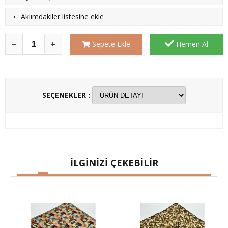
·
Aklımdakiler listesine ekle
Sepete Ekle
Hemen Al
SEÇENEKLER :
İLGİNİZİ ÇEKEBİLİR