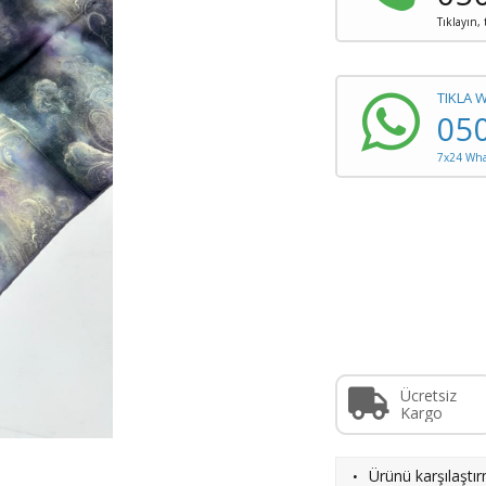
Tıklayın,
TIKLA 
05
7x24 What
Ücretsiz
Kargo
·
Ürünü karşılaştı