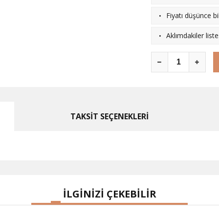
·
Fiyatı düşünce bil
·
Aklımdakiler list
TAKSİT SEÇENEKLERİ
İLGİNİZİ ÇEKEBİLİR