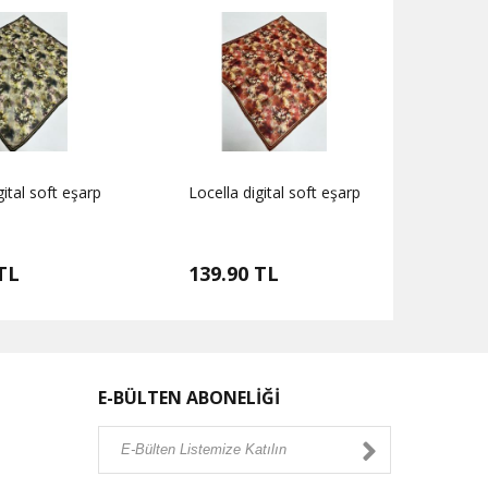
gital soft eşarp
Locella digital soft eşarp
Locell
TL
139.90 TL
139.
E-BÜLTEN ABONELİĞİ