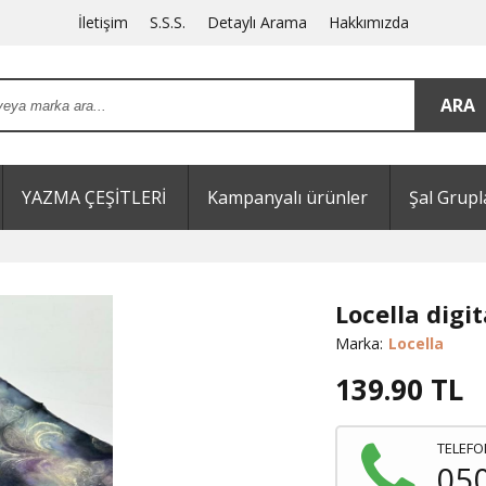
İletişim
S.S.S.
Detaylı Arama
Hakkımızda
YAZMA ÇEŞİTLERİ
Kampanyalı ürünler
Şal Grupl
Locella digit
Marka:
Locella
139.90
TL
TELEFO
05