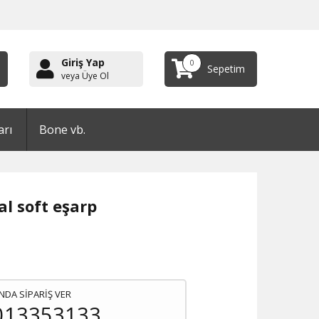
Giriş Yap
0
Sepetim
veya Üye Ol
arı
Bone vb.
al soft eşarp
NDA SİPARİŞ VER
013353133