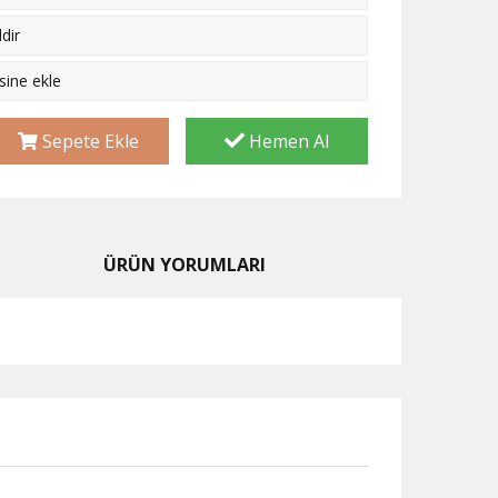
dir
esine ekle
Sepete Ekle
Hemen Al
ÜRÜN YORUMLARI