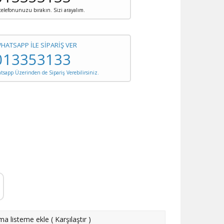
 telefonunuzu bırakın. Sizi arayalım.
WHATSAPP İLE SİPARİŞ VER
013353133
sapp Üzerinden de Sipariş Verebilirsiniz.
rma listeme ekle
(
Karşılaştır
)