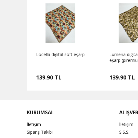
t eşarp
Locella digital soft eşarp
Lumeria digita
eşarp (piremi
139.90 TL
139.90 TL
KURUMSAL
ALIŞVER
İletişim
İletişim
Sipariş Takibi
S.S.S.