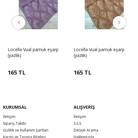
Locella Vual pamuk eşarp
Locella Vual pamuk eşarp
(yazlık)
(yazlık)
165 TL
165 TL
KURUMSAL
ALIŞVERİŞ
İletişim
İletişim
Sipariş Takibi
S.S.S.
Gizlilik ve Kullanım Şartları
Detaylı Arama
Kargo ve Taşıma Bilgileri
Hakkımızda