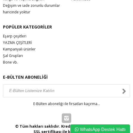
Değişim ve iade zorunlu durumlar
haricinde yoktur
POPÜLER KATEGORİLER
Eşarp çeşitleri
YAZMA ÇEŞİTLERİ
Kampanyalı ürünler
Şal Grupları
Bone vb.
E-BÜLTEN ABONELİĞİ
E-Bülten aboneliği ile fırsatları kaçırma...
© Tüm hakları saklıdır. Kredi kartı bilgileriniz 256bit
WhatsApp Destek Hattı
SSL sertifikası ile korunmaktadır.