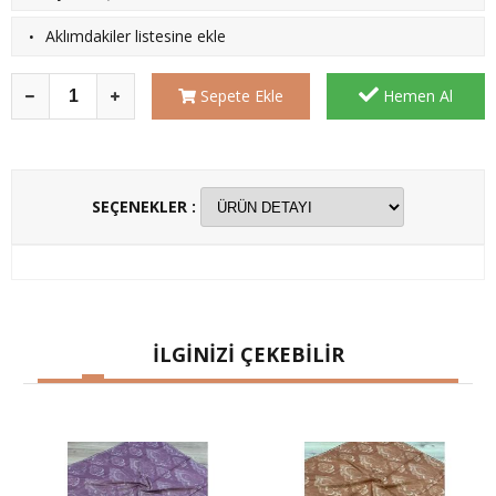
·
Aklımdakiler listesine ekle
Sepete Ekle
Hemen Al
SEÇENEKLER :
İLGİNİZİ ÇEKEBİLİR