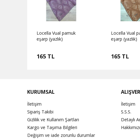
k
Locella Vual pamuk
Locella Vual 
eşarp (yazlık)
eşarp (yazlık)
165 TL
165 TL
KURUMSAL
ALIŞVER
İletişim
İletişim
Sipariş Takibi
S.S.S.
Gizlilik ve Kullanım Şartları
Detaylı 
Kargo ve Taşıma Bilgileri
Hakkımız
Değişim ve iade zorunlu durumlar