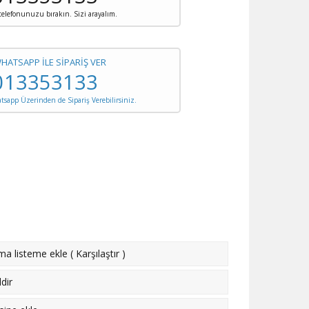
 telefonunuzu bırakın. Sizi arayalım.
WHATSAPP İLE SİPARİŞ VER
013353133
sapp Üzerinden de Sipariş Verebilirsiniz.
rma listeme ekle
(
Karşılaştır
)
dir