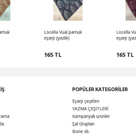
pamuk
Locella Vual pamuk
Locella V
eşarp (yazlık)
eşarp (yaz
165 TL
165 TL
İŞ
POPÜLER KATEGORİLER
Eşarp çeşitleri
YAZMA ÇEŞİTLERİ
Arama
Kampanyalı ürünler
da
Şal Grupları
Bone vb.