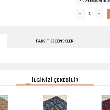
·
Aklımdakiler list
TAKSİT SEÇENEKLERİ
İLGİNİZİ ÇEKEBİLİR