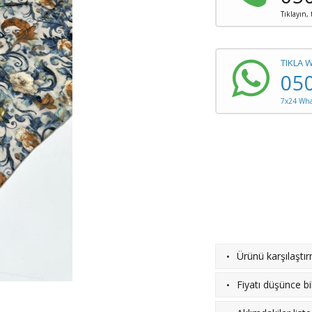
Tıklayın,
TIKLA 
05
7x24 What
·
Ürünü karşılaştı
·
Fiyatı düşünce bil