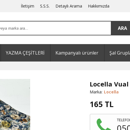
İletişim
S.S.S.
Detaylı Arama
Hakkımızda
YAZMA ÇEŞİTLERİ
Kampanyalı ürünler
Şal Grupl
Locella Vual
Marka:
Locella
165
TL
TELEFO
05