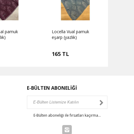
ual pamuk
Locella Vual pamuk
Locel
lık)
eşarp (yazlık)
eşarp 
165 TL
165
E-BÜLTEN ABONELİĞİ
E-Bülten aboneliği ile fırsatları kaçırma...