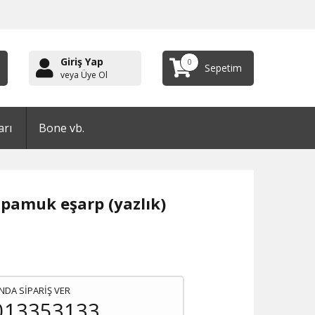
Giriş Yap
0
Sepetim
veya Üye Ol
arı
Bone vb.
 pamuk eşarp (yazlık)
NDA SİPARİŞ VER
013353133