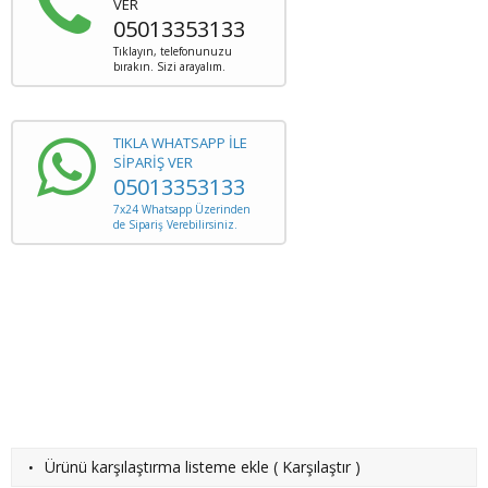
VER
05013353133
Tıklayın, telefonunuzu
bırakın. Sizi arayalım.
TIKLA WHATSAPP İLE
SİPARİŞ VER
05013353133
7x24 Whatsapp Üzerinden
de Sipariş Verebilirsiniz.
·
Ürünü karşılaştırma listeme ekle
(
Karşılaştır
)