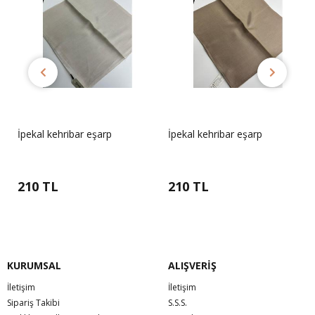
İpekal kehribar eşarp
İpekal kehribar eşarp
210 TL
210 TL
KURUMSAL
ALIŞVERİŞ
İletişim
İletişim
Sipariş Takibi
S.S.S.