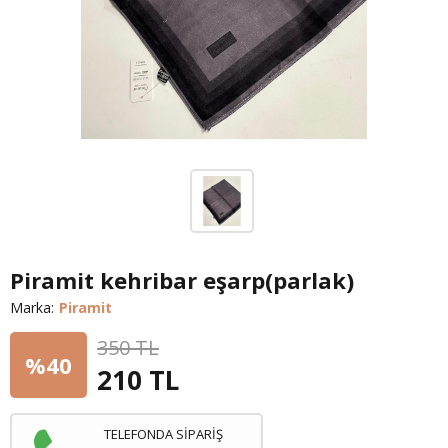
Piramit kehribar eşarp(parlak)
Marka:
Piramit
350 TL
%40
210
TL
TELEFONDA SİPARİŞ