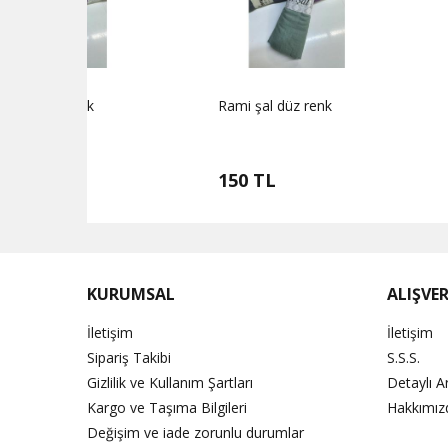
Rami şal düz renk
Rami şal düz 
150 TL
150 TL
KURUMSAL
ALIŞVER
İletişim
İletişim
Sipariş Takibi
S.S.S.
Gizlilik ve Kullanım Şartları
Detaylı 
Kargo ve Taşıma Bilgileri
Hakkımız
Değişim ve iade zorunlu durumlar