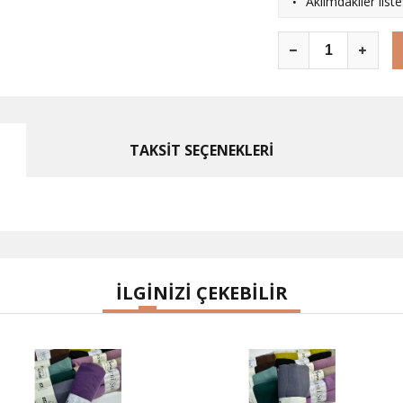
·
Aklımdakiler list
TAKSİT SEÇENEKLERİ
İLGİNİZİ ÇEKEBİLİR