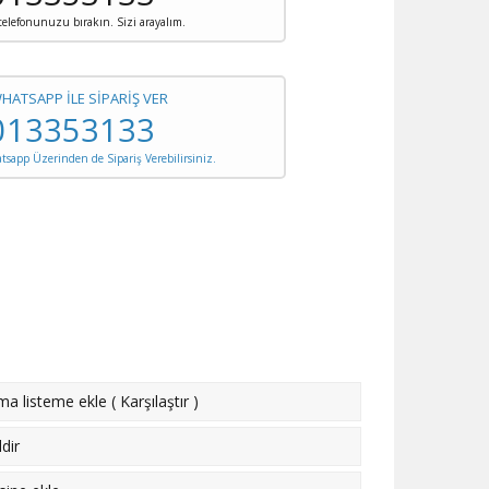
 telefonunuzu bırakın. Sizi arayalım.
WHATSAPP İLE SİPARİŞ VER
013353133
sapp Üzerinden de Sipariş Verebilirsiniz.
rma listeme ekle
(
Karşılaştır
)
dir