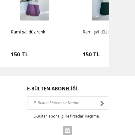
düz renk
Rami şal düz renk
Rami 
150 TL
150
E-BÜLTEN ABONELİĞİ
E-Bülten aboneliği ile fırsatları kaçırma...