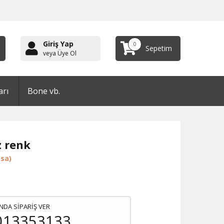
Giriş Yap
0
Sepetim
veya Üye Ol
arı
Bone vb.
z renk
sa)
NDA SİPARİŞ VER
013353133