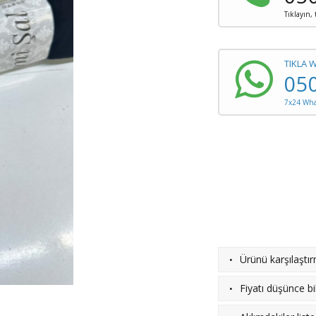
Tıklayın,
TIKLA 
05
7x24 What
·
Ürünü karşılaştı
·
Fiyatı düşünce bil