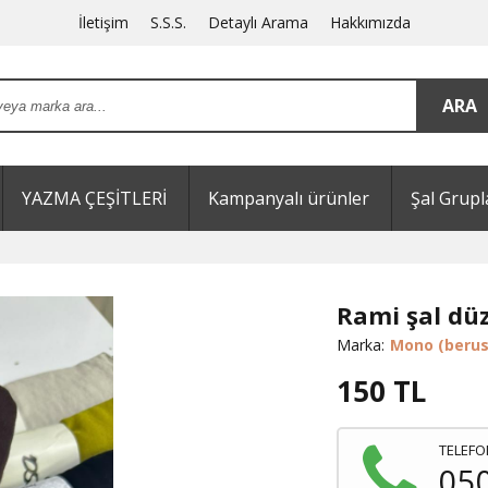
İletişim
S.S.S.
Detaylı Arama
Hakkımızda
YAZMA ÇEŞİTLERİ
Kampanyalı ürünler
Şal Grupl
Rami şal dü
Marka:
Mono (berus
150
TL
TELEFO
05