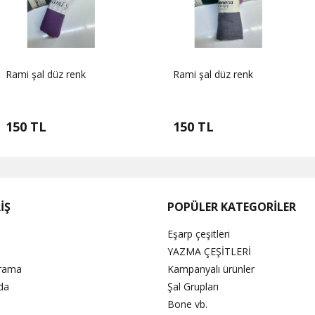
renk
Rami şal düz renk
Rami şal 
150 TL
150 TL
İŞ
POPÜLER KATEGORİLER
Eşarp çeşitleri
YAZMA ÇEŞİTLERİ
Arama
Kampanyalı ürünler
da
Şal Grupları
Bone vb.