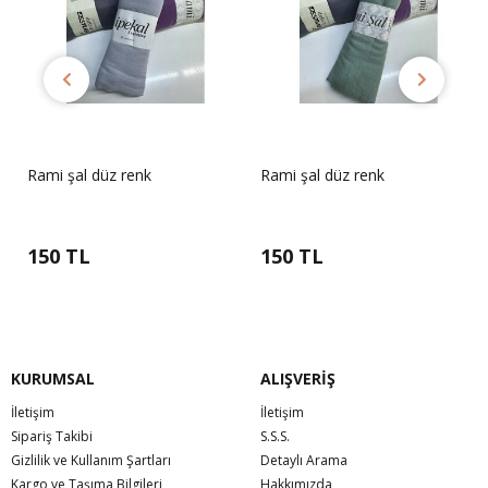
Rami şal düz renk
Rami şal düz renk
150 TL
150 TL
KURUMSAL
ALIŞVERİŞ
İletişim
İletişim
Sipariş Takibi
S.S.S.
Gizlilik ve Kullanım Şartları
Detaylı Arama
Kargo ve Taşıma Bilgileri
Hakkımızda