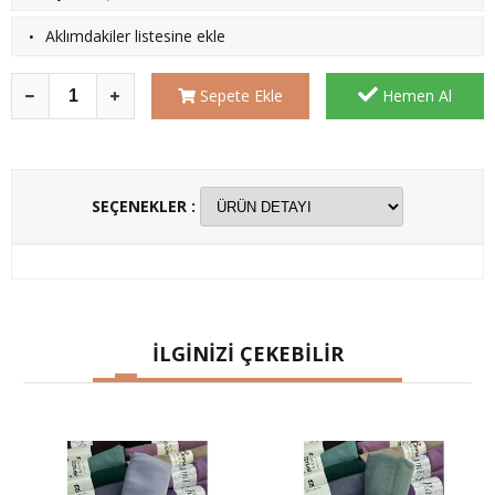
·
Aklımdakiler listesine ekle
Sepete Ekle
Hemen Al
SEÇENEKLER :
İLGİNİZİ ÇEKEBİLİR