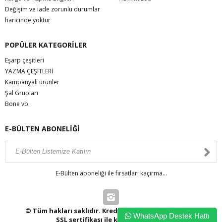
Değişim ve iade zorunlu durumlar
haricinde yoktur
POPÜLER KATEGORİLER
Eşarp çeşitleri
YAZMA ÇEŞİTLERİ
Kampanyalı ürünler
Şal Grupları
Bone vb.
E-BÜLTEN ABONELİĞİ
E-Bülten aboneliği ile fırsatları kaçırma...
© Tüm hakları saklıdır. Kredi kartı bilgileriniz 256bit
WhatsApp Destek Hattı
SSL sertifikası ile korunmaktadır.