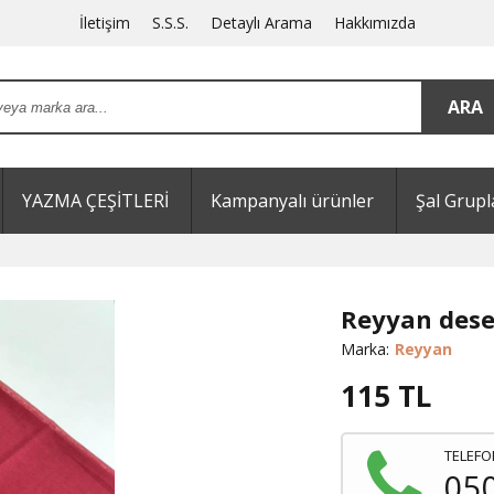
İletişim
S.S.S.
Detaylı Arama
Hakkımızda
YAZMA ÇEŞİTLERİ
Kampanyalı ürünler
Şal Grupl
Reyyan dese
Marka:
Reyyan
115
TL
TELEFO
05