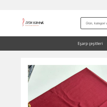
Eşarp çeşitleri