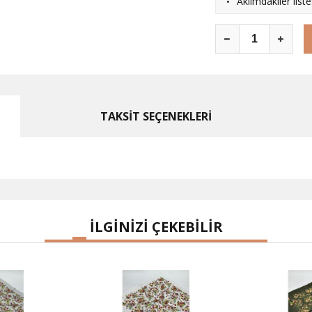
·
Aklımdakiler list
TAKSİT SEÇENEKLERİ
İLGİNİZİ ÇEKEBİLİR