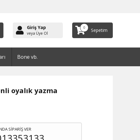
Giriş Yap
0
Sepetim
veya Üye Ol
arı
Bone vb.
nli oyalık yazma
NDA SİPARİŞ VER
013353133