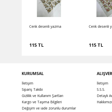
a
Cenk desenli yazma
Cenk desenli 
115 TL
115 TL
KURUMSAL
ALIŞVER
İletişim
İletişim
Sipariş Takibi
S.S.S.
Gizlilik ve Kullanım Şartları
Detaylı 
Kargo ve Taşıma Bilgileri
Hakkımız
Değişim ve iade zorunlu durumlar