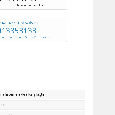
 telefonunuzu bırakın. Sizi arayalım.
WHATSAPP İLE SİPARİŞ VER
013353133
sapp Üzerinden de Sipariş Verebilirsiniz.
rma listeme ekle
(
Karşılaştır
)
dir