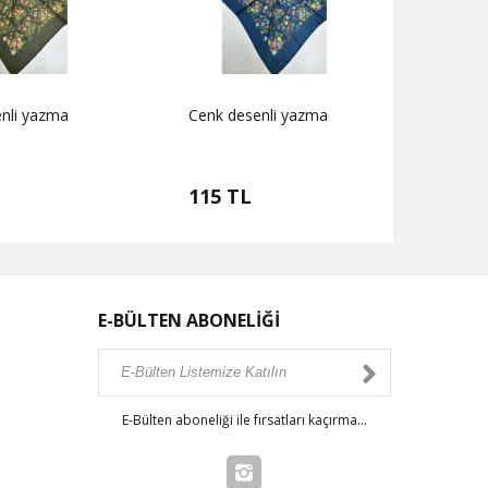
nli yazma
Cenk desenli yazma
Cenk 
115 TL
115
E-BÜLTEN ABONELİĞİ
E-Bülten aboneliği ile fırsatları kaçırma...