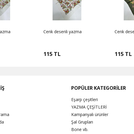
yazma
Cenk desenli yazma
Cenk dese
115 TL
115 TL
İŞ
POPÜLER KATEGORİLER
Eşarp çeşitleri
YAZMA ÇEŞİTLERİ
Arama
Kampanyalı ürünler
da
Şal Grupları
Bone vb.