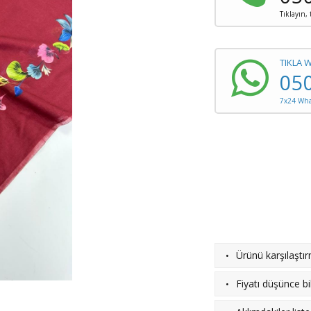
Tıklayın,
TIKLA 
05
7x24 What
·
Ürünü karşılaştı
·
Fiyatı düşünce bil