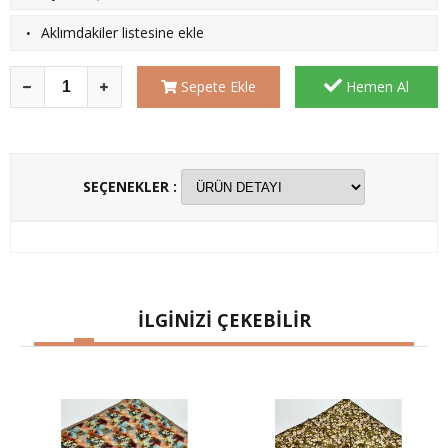
·
Aklımdakiler listesine ekle
Sepete Ekle
Hemen Al
SEÇENEKLER :
İLGİNİZİ ÇEKEBİLİR