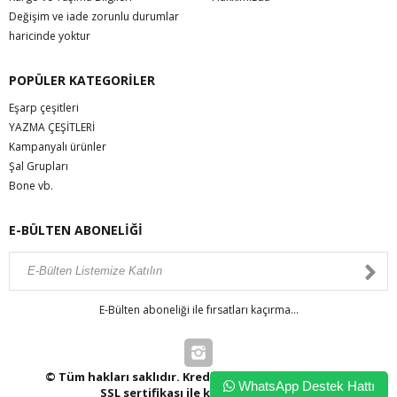
Değişim ve iade zorunlu durumlar
haricinde yoktur
POPÜLER KATEGORİLER
Eşarp çeşitleri
YAZMA ÇEŞİTLERİ
Kampanyalı ürünler
Şal Grupları
Bone vb.
E-BÜLTEN ABONELİĞİ
E-Bülten aboneliği ile fırsatları kaçırma...
© Tüm hakları saklıdır. Kredi kartı bilgileriniz 256bit
WhatsApp Destek Hattı
SSL sertifikası ile korunmaktadır.