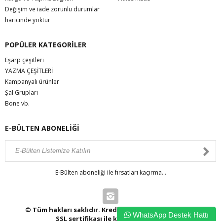
Değişim ve iade zorunlu durumlar
haricinde yoktur
POPÜLER KATEGORİLER
Eşarp çeşitleri
YAZMA ÇEŞİTLERİ
Kampanyalı ürünler
Şal Grupları
Bone vb.
E-BÜLTEN ABONELİĞİ
E-Bülten aboneliği ile fırsatları kaçırma...
© Tüm hakları saklıdır. Kredi kartı bilgileriniz 256bit
WhatsApp Destek Hattı
SSL sertifikası ile korunmaktadır.