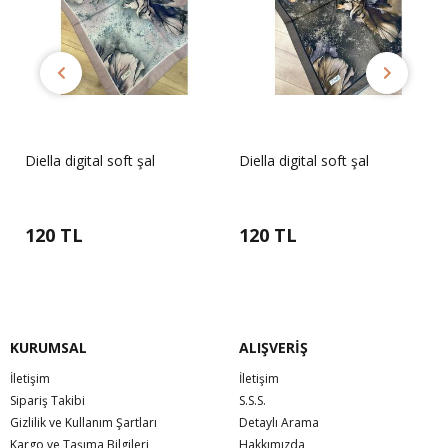
Diella digital soft şal
Diella digital soft şal
120 TL
120 TL
KURUMSAL
ALIŞVERİŞ
İletişim
İletişim
Sipariş Takibi
S.S.S.
Gizlilik ve Kullanım Şartları
Detaylı Arama
Kargo ve Taşıma Bilgileri
Hakkımızda