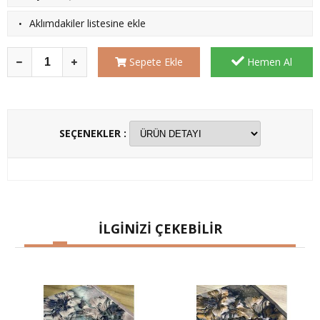
·
Aklımdakiler listesine ekle
Sepete Ekle
Hemen Al
SEÇENEKLER :
İLGİNİZİ ÇEKEBİLİR