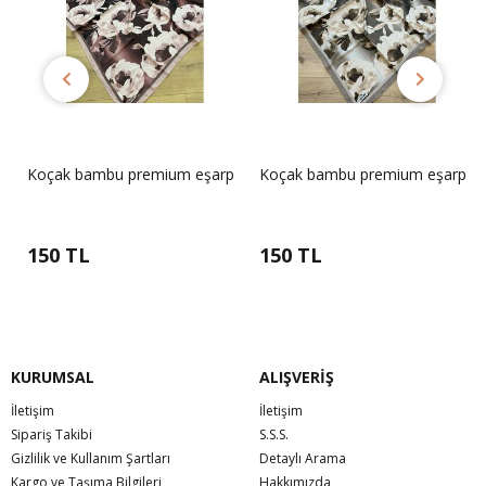
p
Koçak bambu premium eşarp
Koçak bambu premium eşarp
150 TL
150 TL
KURUMSAL
ALIŞVERİŞ
İletişim
İletişim
Sipariş Takibi
S.S.S.
Gizlilik ve Kullanım Şartları
Detaylı Arama
Kargo ve Taşıma Bilgileri
Hakkımızda