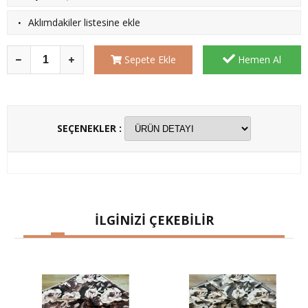
·
Aklımdakiler listesine ekle
Sepete Ekle
Hemen Al
SEÇENEKLER :
İLGİNİZİ ÇEKEBİLİR