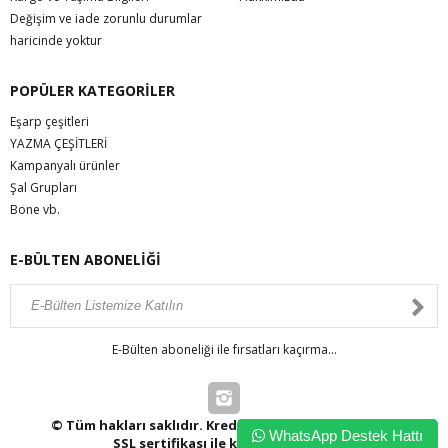
Değişim ve iade zorunlu durumlar
haricinde yoktur
POPÜLER KATEGORİLER
Eşarp çeşitleri
YAZMA ÇEŞİTLERİ
Kampanyalı ürünler
Şal Grupları
Bone vb.
E-BÜLTEN ABONELİĞİ
E-Bülten aboneliği ile fırsatları kaçırma...
© Tüm hakları saklıdır. Kredi kartı bilgileriniz 256bit
WhatsApp Destek Hattı
SSL sertifikası ile korunmaktadır.