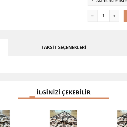
·
Aklımdakiler list
TAKSİT SEÇENEKLERİ
İLGİNİZİ ÇEKEBİLİR