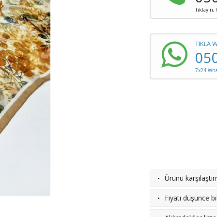
Tıklayın,
TIKLA 
05
7x24 What
·
Ürünü karşılaştı
·
Fiyatı düşünce bil