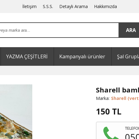
İletişim
S.S.S.
Detaylı Arama
Hakkımızda
YAZMA ÇEŞİTLERİ
Kampanyalı ürünler
Şal Grupl
Sharell bam
Marka:
Sharell (vert
150
TL
TELEFO
05