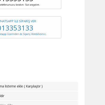
 telefonunuzu bırakın. Sizi arayalım.
WHATSAPP İLE SİPARİŞ VER
013353133
sapp Üzerinden de Sipariş Verebilirsiniz.
rma listeme ekle
(
Karşılaştır
)
dir