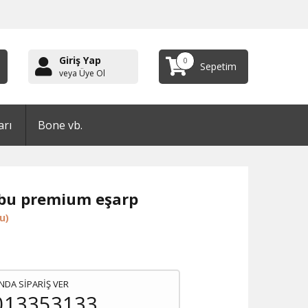
Giriş Yap
0
Sepetim
veya Üye Ol
arı
Bone vb.
bu premium eşarp
u)
NDA SİPARİŞ VER
013353133