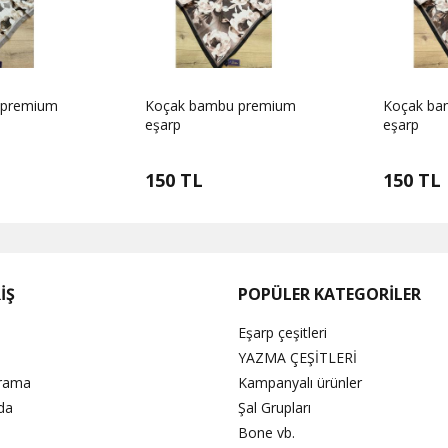
 premium
Koçak bambu premium
Koçak ba
eşarp
eşarp
150 TL
150 TL
İŞ
POPÜLER KATEGORİLER
Eşarp çeşitleri
YAZMA ÇEŞİTLERİ
Arama
Kampanyalı ürünler
da
Şal Grupları
Bone vb.