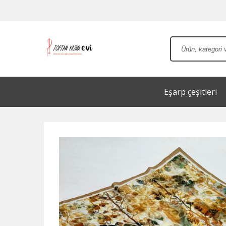
Eşarp çeşitleri