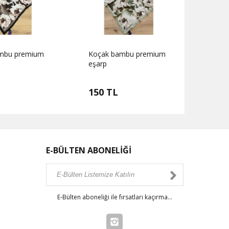
mbu premium
Koçak bambu premium
Koça
eşarp
eşarp
150 TL
150
E-BÜLTEN ABONELİĞİ
E-Bülten aboneliği ile fırsatları kaçırma...