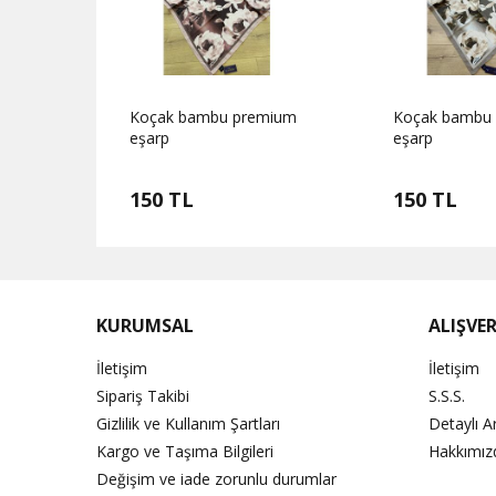
mium
Koçak bambu premium
Koçak bambu
eşarp
eşarp
150 TL
150 TL
KURUMSAL
ALIŞVER
İletişim
İletişim
Sipariş Takibi
S.S.S.
Gizlilik ve Kullanım Şartları
Detaylı 
Kargo ve Taşıma Bilgileri
Hakkımız
Değişim ve iade zorunlu durumlar