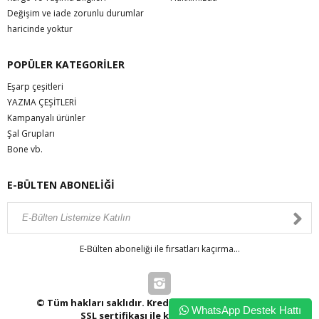
Değişim ve iade zorunlu durumlar
haricinde yoktur
POPÜLER KATEGORİLER
Eşarp çeşitleri
YAZMA ÇEŞİTLERİ
Kampanyalı ürünler
Şal Grupları
Bone vb.
E-BÜLTEN ABONELİĞİ
E-Bülten aboneliği ile fırsatları kaçırma...
© Tüm hakları saklıdır. Kredi kartı bilgileriniz 256bit
WhatsApp Destek Hattı
SSL sertifikası ile korunmaktadır.