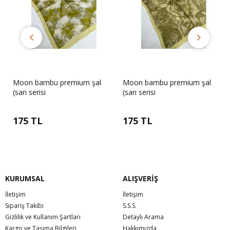
Moon bambu premium şal
Moon bambu premium şal
(sarı serisi
(sarı serisi
175 TL
175 TL
KURUMSAL
ALIŞVERİŞ
İletişim
İletişim
Sipariş Takibi
S.S.S.
Gizlilik ve Kullanım Şartları
Detaylı Arama
Kargo ve Taşıma Bilgileri
Hakkımızda