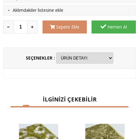
·
Aklımdakiler listesine ekle
Sepete Ekle
Hemen Al
SEÇENEKLER :
İLGİNİZİ ÇEKEBİLİR