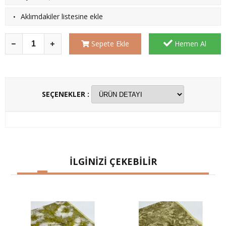
·
Aklımdakiler listesine ekle
Sepete Ekle
Hemen Al
SEÇENEKLER :
İLGİNİZİ ÇEKEBİLİR