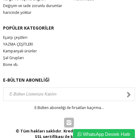
Değişim ve iade zorunlu durumlar
haricinde yoktur
POPÜLER KATEGORİLER
Eşarp çeşitleri
YAZMA ÇEŞİTLERİ
Kampanyalı ürünler
Şal Grupları
Bone vb.
E-BÜLTEN ABONELİĞİ
E-Bülten aboneliği ile fırsatları kaçırma...
© Tüm hakları saklıdır. Kredi kartı bilgileriniz 256bit
WhatsApp Destek Hattı
SSL sertifikası ile korunmaktadır.