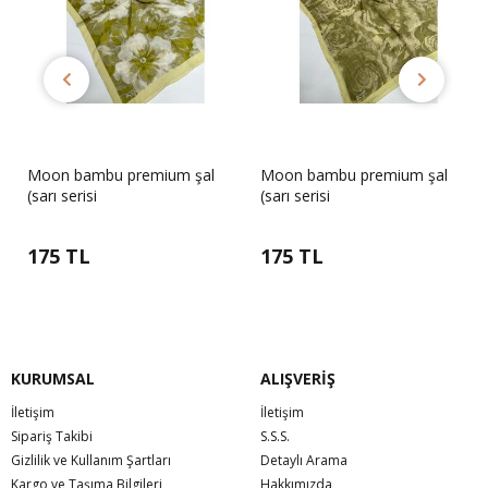
Moon bambu premium şal
Moon bambu premium şal
(sarı serisi
(sarı serisi
175 TL
175 TL
KURUMSAL
ALIŞVERİŞ
İletişim
İletişim
Sipariş Takibi
S.S.S.
Gizlilik ve Kullanım Şartları
Detaylı Arama
Kargo ve Taşıma Bilgileri
Hakkımızda