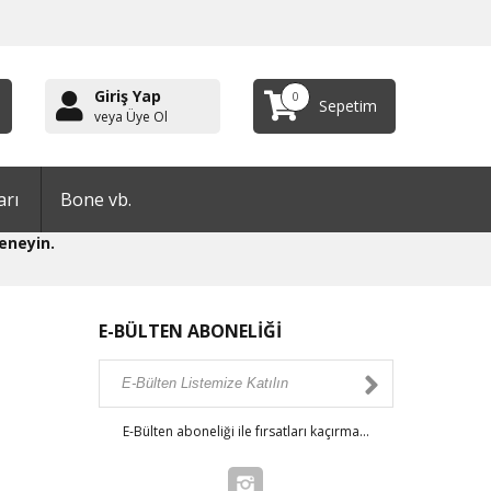
Giriş Yap
0
Sepetim
veya Üye Ol
arı
Bone vb.
eneyin.
E-BÜLTEN ABONELİĞİ
E-Bülten aboneliği ile fırsatları kaçırma...