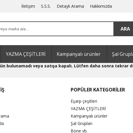
İletişim
S.S.S.
Detaylı Arama
Hakkımızda
YAZMA ÇEŞİTLERİ
Kampanyalı ürünler
Şal Grupl
 ürün bulunamadı veya satışa kapalı. Lütfen daha sonra tekrar d
İŞ
POPÜLER KATEGORİLER
Eşarp çeşitleri
YAZMA ÇEŞİTLERİ
Arama
Kampanyalı ürünler
da
Şal Grupları
Bone vb.