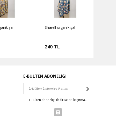
ganik şal
Sharell organik şal
Sharel
240 TL
240
E-BÜLTEN ABONELİĞİ
E-Bülten aboneliği ile fırsatları kaçırma...