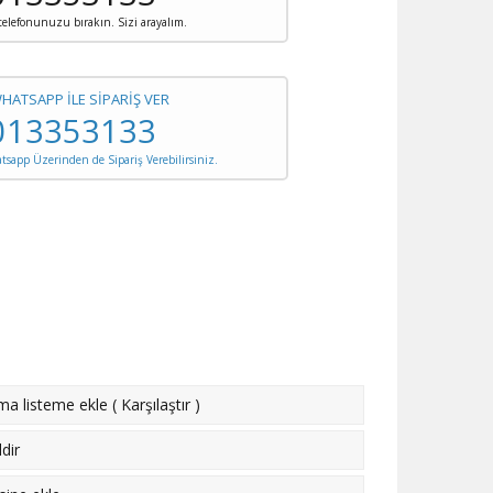
 telefonunuzu bırakın. Sizi arayalım.
WHATSAPP İLE SİPARİŞ VER
013353133
sapp Üzerinden de Sipariş Verebilirsiniz.
rma listeme ekle
(
Karşılaştır
)
dir