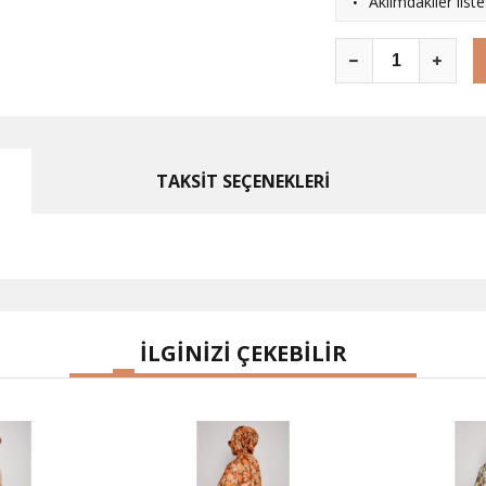
·
Aklımdakiler list
TAKSİT SEÇENEKLERİ
İLGİNİZİ ÇEKEBİLİR