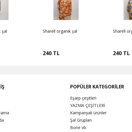
 şal
Sharell organik şal
Sharell or
240 TL
240 TL
İŞ
POPÜLER KATEGORİLER
Eşarp çeşitleri
YAZMA ÇEŞİTLERİ
Arama
Kampanyalı ürünler
da
Şal Grupları
Bone vb.