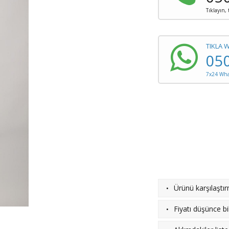
Tıklayın,
TIKLA 
05
7x24 What
·
Ürünü karşılaştı
·
Fiyatı düşünce bil