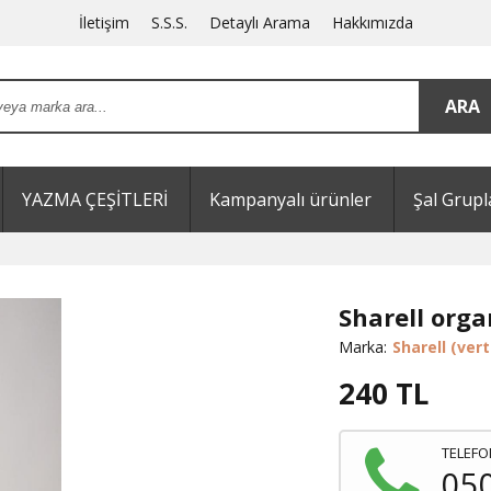
İletişim
S.S.S.
Detaylı Arama
Hakkımızda
YAZMA ÇEŞİTLERİ
Kampanyalı ürünler
Şal Grupl
Sharell orga
Marka:
Sharell (vert
240
TL
TELEFO
05