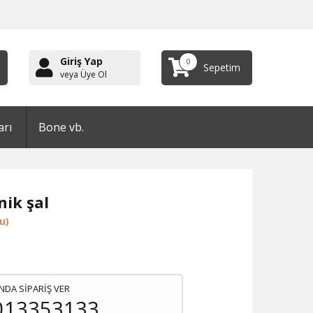
Giriş Yap
0
Sepetim
veya Üye Ol
arı
Bone vb.
nik şal
u)
NDA SİPARİŞ VER
013353133