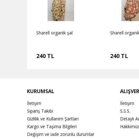
Sharell organik şal
Sharell organik
240 TL
240 TL
KURUMSAL
ALIŞVER
İletişim
İletişim
Sipariş Takibi
S.S.S.
Gizlilik ve Kullanım Şartları
Detaylı 
Kargo ve Taşıma Bilgileri
Hakkımız
Değişim ve iade zorunlu durumlar