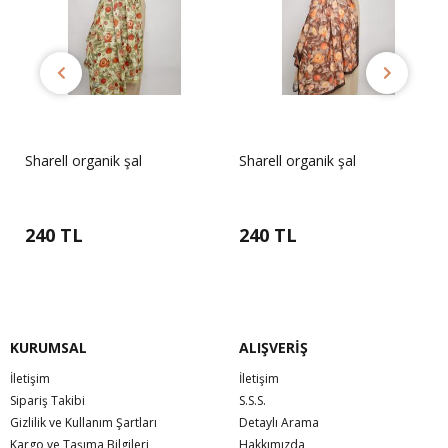
Sharell organik şal
Sharell organik şal
240 TL
240 TL
KURUMSAL
ALIŞVERİŞ
İletişim
İletişim
Sipariş Takibi
S.S.S.
Gizlilik ve Kullanım Şartları
Detaylı Arama
Kargo ve Taşıma Bilgileri
Hakkımızda