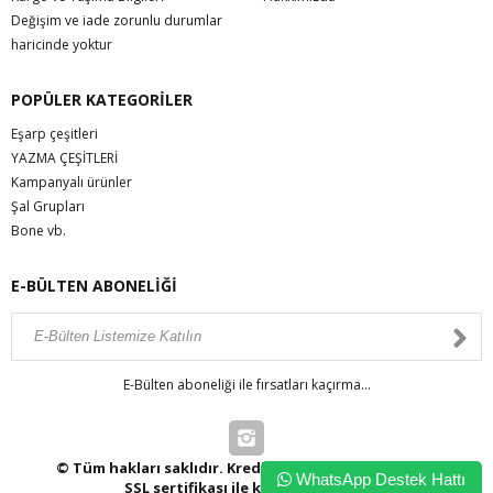
Değişim ve iade zorunlu durumlar
haricinde yoktur
POPÜLER KATEGORİLER
Eşarp çeşitleri
YAZMA ÇEŞİTLERİ
Kampanyalı ürünler
Şal Grupları
Bone vb.
E-BÜLTEN ABONELİĞİ
E-Bülten aboneliği ile fırsatları kaçırma...
© Tüm hakları saklıdır. Kredi kartı bilgileriniz 256bit
WhatsApp Destek Hattı
SSL sertifikası ile korunmaktadır.