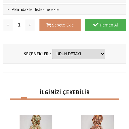
·
Aklımdakiler listesine ekle
Sepete Ekle
Hemen Al
SEÇENEKLER :
İLGİNİZİ ÇEKEBİLİR