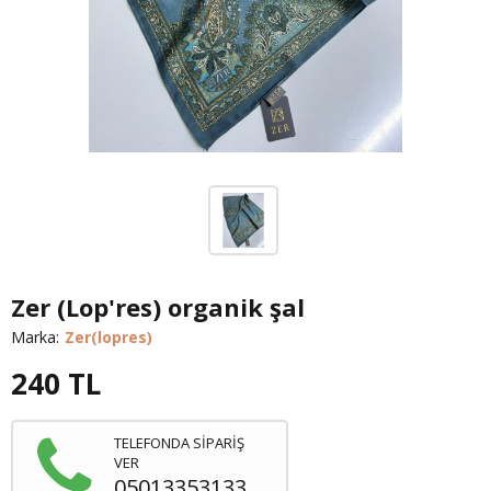
Zer (Lop'res) organik şal
Marka:
Zer(lopres)
240
TL
TELEFONDA SİPARİŞ
VER
05013353133