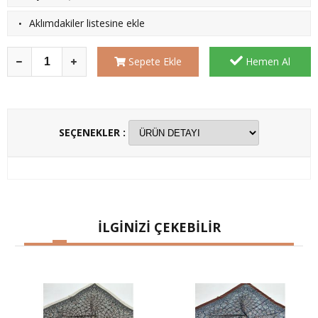
·
Aklımdakiler listesine ekle
Sepete Ekle
Hemen Al
SEÇENEKLER :
İLGİNİZİ ÇEKEBİLİR