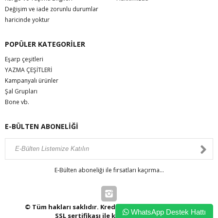
Değişim ve iade zorunlu durumlar
haricinde yoktur
POPÜLER KATEGORİLER
Eşarp çeşitleri
YAZMA ÇEŞİTLERİ
Kampanyalı ürünler
Şal Grupları
Bone vb.
E-BÜLTEN ABONELİĞİ
E-Bülten aboneliği ile fırsatları kaçırma...
© Tüm hakları saklıdır. Kredi kartı bilgileriniz 256bit
WhatsApp Destek Hattı
SSL sertifikası ile korunmaktadır.