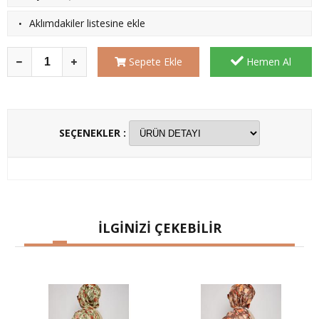
·
Aklımdakiler listesine ekle
Sepete Ekle
Hemen Al
SEÇENEKLER :
İLGİNİZİ ÇEKEBİLİR