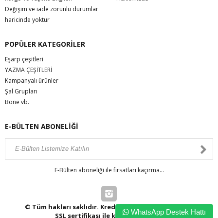
Değişim ve iade zorunlu durumlar
haricinde yoktur
POPÜLER KATEGORİLER
Eşarp çeşitleri
YAZMA ÇEŞİTLERİ
Kampanyalı ürünler
Şal Grupları
Bone vb.
E-BÜLTEN ABONELİĞİ
E-Bülten aboneliği ile fırsatları kaçırma...
© Tüm hakları saklıdır. Kredi kartı bilgileriniz 256bit
WhatsApp Destek Hattı
SSL sertifikası ile korunmaktadır.