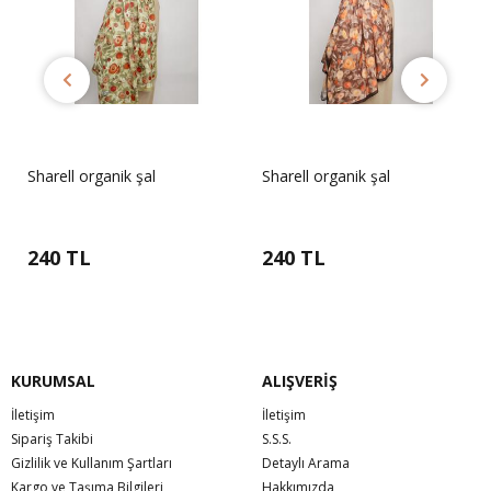
Sharell organik şal
Sharell organik şal
240 TL
240 TL
KURUMSAL
ALIŞVERİŞ
İletişim
İletişim
Sipariş Takibi
S.S.S.
Gizlilik ve Kullanım Şartları
Detaylı Arama
Kargo ve Taşıma Bilgileri
Hakkımızda