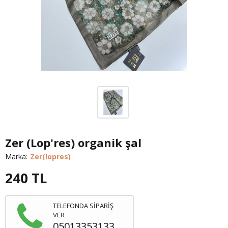
Zer (Lop'res) organik şal
Marka:
Zer(lopres)
240
TL
TELEFONDA SİPARİŞ
VER
05013353133