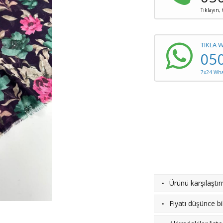
Tıklayın,
TIKLA 
05
7x24 What
·
Ürünü karşılaştı
·
Fiyatı düşünce bil