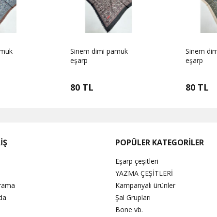
amuk
Sinem dimi pamuk
Sinem di
eşarp
eşarp
80 TL
80 TL
İŞ
POPÜLER KATEGORİLER
Eşarp çeşitleri
YAZMA ÇEŞİTLERİ
Arama
Kampanyalı ürünler
da
Şal Grupları
Bone vb.