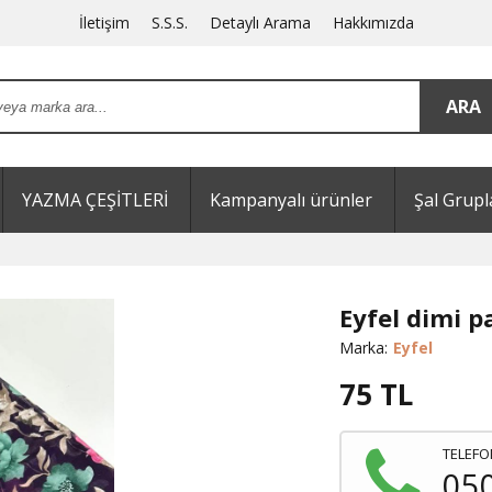
İletişim
S.S.S.
Detaylı Arama
Hakkımızda
YAZMA ÇEŞİTLERİ
Kampanyalı ürünler
Şal Grupl
Eyfel dimi 
Marka:
Eyfel
75
TL
TELEFO
05