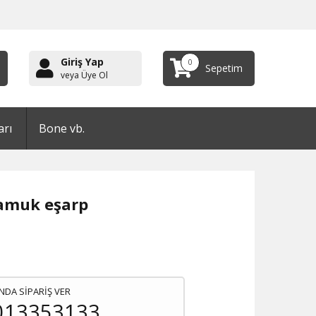
Giriş Yap
0
Sepetim
veya Üye Ol
arı
Bone vb.
pamuk eşarp
NDA SİPARİŞ VER
013353133