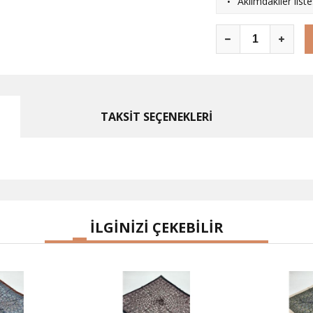
·
Aklımdakiler list
TAKSİT SEÇENEKLERİ
İLGİNİZİ ÇEKEBİLİR