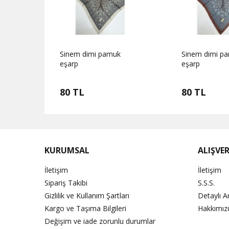
Sinem dimi pamuk
Sinem dimi p
eşarp
eşarp
80 TL
80 TL
KURUMSAL
ALIŞVER
İletişim
İletişim
Sipariş Takibi
S.S.S.
Gizlilik ve Kullanım Şartları
Detaylı 
Kargo ve Taşıma Bilgileri
Hakkımız
Değişim ve iade zorunlu durumlar