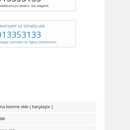
 telefonunuzu bırakın. Sizi arayalım.
WHATSAPP İLE SİPARİŞ VER
013353133
sapp Üzerinden de Sipariş Verebilirsiniz.
rma listeme ekle
(
Karşılaştır
)
dir