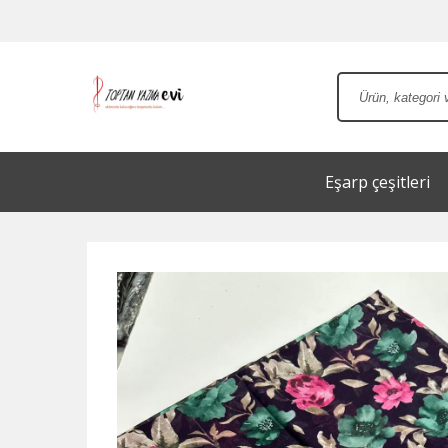
Eşarp çeşitleri