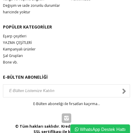
Değişim ve iade zorunlu durumlar
haricinde yoktur
POPÜLER KATEGORİLER
Eşarp çeşitleri
YAZMA ÇEŞİTLERİ
Kampanyalı ürünler
Şal Grupları
Bone vb.
E-BÜLTEN ABONELİĞİ
E-Bülten aboneliği ile fırsatları kaçırma...
© Tüm hakları saklıdır. Kredi kartı bilgileriniz 256bit
WhatsApp Destek Hattı
SSL sertifikası ile korunmaktadır.