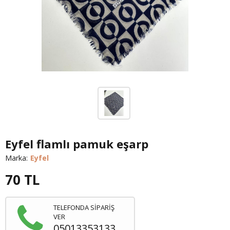
Eyfel flamlı pamuk eşarp
Marka:
Eyfel
70
TL
TELEFONDA SİPARİŞ
VER
05013353133