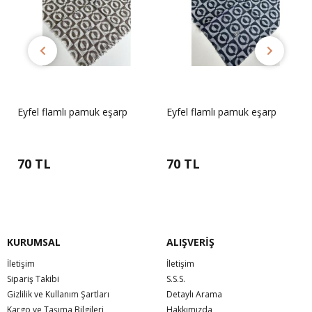
Eyfel flamlı pamuk eşarp
Eyfel flamlı pamuk eşarp
70 TL
70 TL
KURUMSAL
ALIŞVERİŞ
İletişim
İletişim
Sipariş Takibi
S.S.S.
Gizlilik ve Kullanım Şartları
Detaylı Arama
Kargo ve Taşıma Bilgileri
Hakkımızda