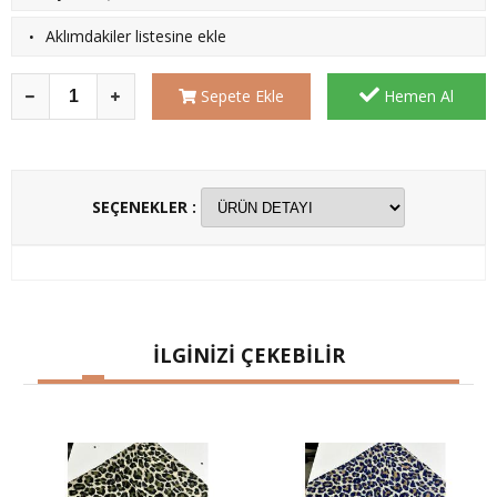
·
Aklımdakiler listesine ekle
Sepete Ekle
Hemen Al
SEÇENEKLER :
İLGİNİZİ ÇEKEBİLİR