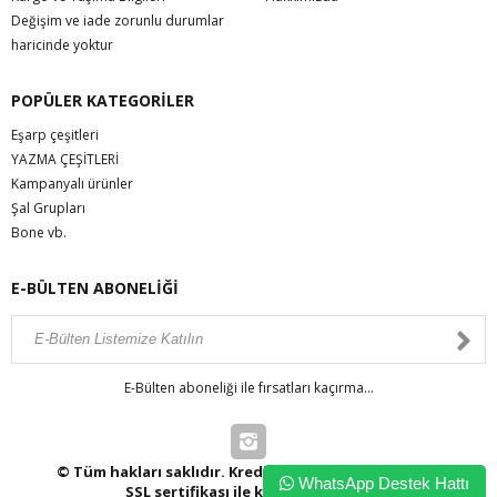
Değişim ve iade zorunlu durumlar
haricinde yoktur
POPÜLER KATEGORİLER
Eşarp çeşitleri
YAZMA ÇEŞİTLERİ
Kampanyalı ürünler
Şal Grupları
Bone vb.
E-BÜLTEN ABONELİĞİ
E-Bülten aboneliği ile fırsatları kaçırma...
© Tüm hakları saklıdır. Kredi kartı bilgileriniz 256bit
WhatsApp Destek Hattı
SSL sertifikası ile korunmaktadır.