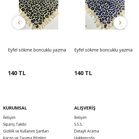
Eyfel sökme boncuklu yazma
Eyfel sökme boncuklu yazma
140 TL
140 TL
KURUMSAL
ALIŞVERİŞ
İletişim
İletişim
Sipariş Takibi
S.S.S.
Gizlilik ve Kullanım Şartları
Detaylı Arama
Kargo ve Taşıma Bilgileri
Hakkımızda