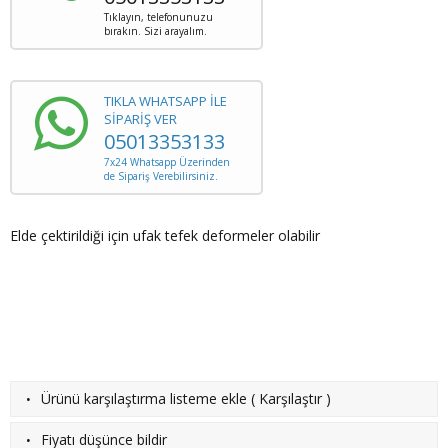
Tıklayın, telefonunuzu
bırakın. Sizi arayalım.
TIKLA WHATSAPP İLE
SİPARİŞ VER
05013353133
7x24 Whatsapp Üzerinden
de Sipariş Verebilirsiniz.
Elde çektirildiği için ufak tefek deformeler olabilir
·
Ürünü karşılaştırma listeme ekle
(
Karşılaştır
)
·
Fiyatı düşünce bildir