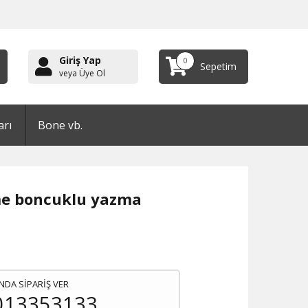
Giriş Yap
0
Sepetim
veya Üye Ol
arı
Bone vb.
me boncuklu yazma
NDA SİPARİŞ VER
013353133