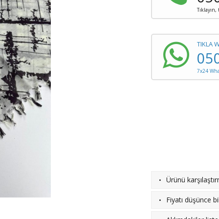
Tıklayın,
TIKLA 
05
7x24 What
·
Ürünü karşılaştı
·
Fiyatı düşünce bil