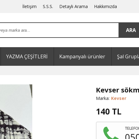
İletişim
S.S.S.
Detaylı Arama
Hakkımızda
YAZMA ÇEŞİTLERİ
Kampanyalı ürünler
Şal Grupl
Kevser sök
Marka:
Kevser
140
TL
TELEFO
05