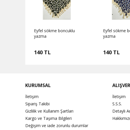
Eyfel sökme boncuklu
Eyfel sökme b
yazma
yazma
140 TL
140 TL
KURUMSAL
ALIŞVER
İletişim
İletişim
Sipariş Takibi
S.S.S.
Gizlilik ve Kullanım Şartları
Detaylı 
Kargo ve Taşıma Bilgileri
Hakkımız
Değişim ve iade zorunlu durumlar