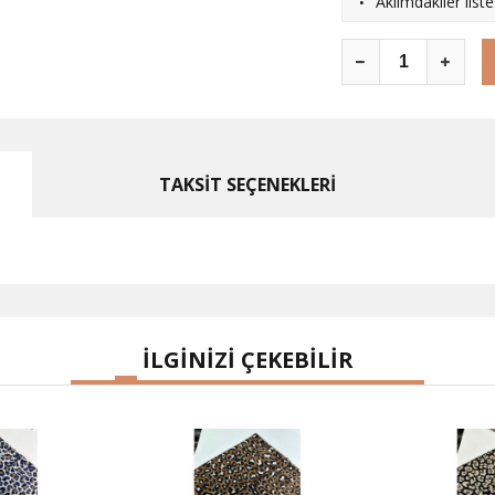
·
Aklımdakiler list
TAKSİT SEÇENEKLERİ
İLGİNİZİ ÇEKEBİLİR