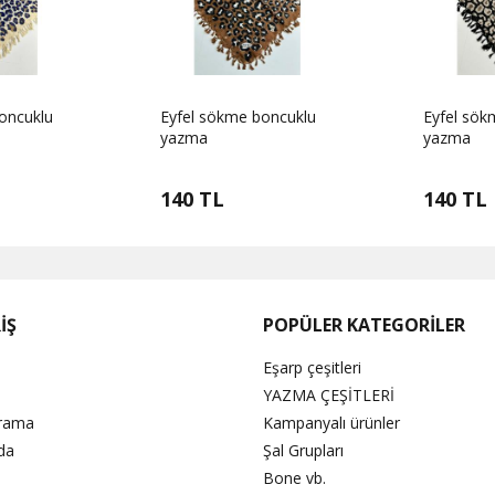
oncuklu
Eyfel sökme boncuklu
Eyfel sök
yazma
yazma
140 TL
140 TL
İŞ
POPÜLER KATEGORİLER
Eşarp çeşitleri
YAZMA ÇEŞİTLERİ
Arama
Kampanyalı ürünler
da
Şal Grupları
Bone vb.