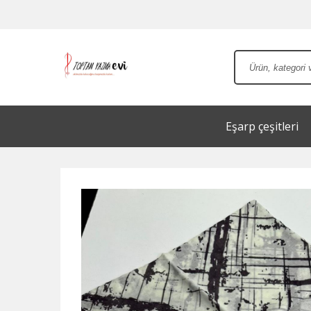
Eşarp çeşitleri