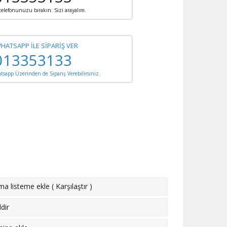
 telefonunuzu bırakın. Sizi arayalım.
WHATSAPP İLE SİPARİŞ VER
013353133
sapp Üzerinden de Sipariş Verebilirsiniz.
rma listeme ekle
(
Karşılaştır
)
dir