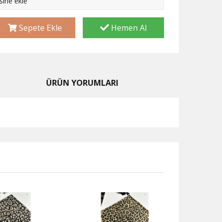
esine ekle
Sepete Ekle
Hemen Al
ÜRÜN YORUMLARI