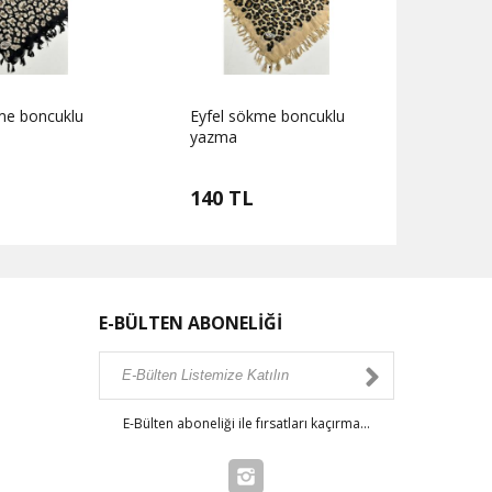
me boncuklu
Eyfel sökme boncuklu
Eyfel
yazma
yazm
140 TL
140
E-BÜLTEN ABONELİĞİ
E-Bülten aboneliği ile fırsatları kaçırma...