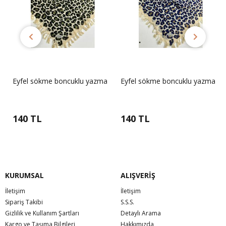
Eyfel sökme boncuklu yazma
Eyfel sökme boncuklu yazma
140 TL
140 TL
KURUMSAL
ALIŞVERİŞ
İletişim
İletişim
Sipariş Takibi
S.S.S.
Gizlilik ve Kullanım Şartları
Detaylı Arama
Kargo ve Taşıma Bilgileri
Hakkımızda