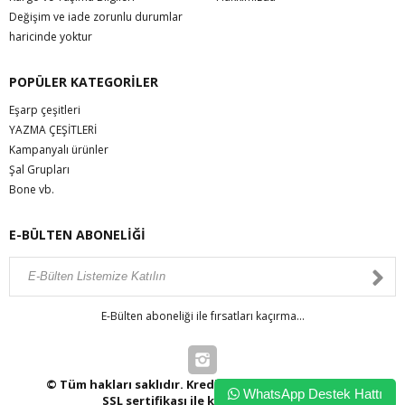
Değişim ve iade zorunlu durumlar
haricinde yoktur
POPÜLER KATEGORİLER
Eşarp çeşitleri
YAZMA ÇEŞİTLERİ
Kampanyalı ürünler
Şal Grupları
Bone vb.
E-BÜLTEN ABONELİĞİ
E-Bülten aboneliği ile fırsatları kaçırma...
© Tüm hakları saklıdır. Kredi kartı bilgileriniz 256bit
WhatsApp Destek Hattı
SSL sertifikası ile korunmaktadır.