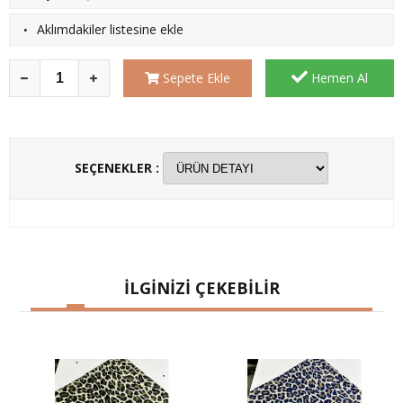
·
Aklımdakiler listesine ekle
Sepete Ekle
Hemen Al
SEÇENEKLER :
İLGİNİZİ ÇEKEBİLİR