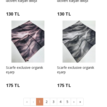
lacivert italyan dikişli
lacivert italyan dikişli
130 TL
130 TL
Scarfe exclusive organik
Scarfe exclusive organik
eşarp
eşarp
175 TL
175 TL
«
‹
1
2
3
4
5
›
»