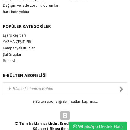
Değişim ve iade zorunlu durumlar
haricinde yoktur
POPÜLER KATEGORİLER
Eşarp çeşitleri
YAZMA ÇEŞİTLERİ
Kampanyalı ürünler
Şal Grupları
Bone vb.
E-BÜLTEN ABONELİĞİ
E-Bülten aboneliği ile fırsatları kaçırma...
© Tüm hakları saklıdır. Kredi kartı bilgileriniz 256bit
WhatsApp Destek Hattı
SSL sertifikası ile korunmaktadır.