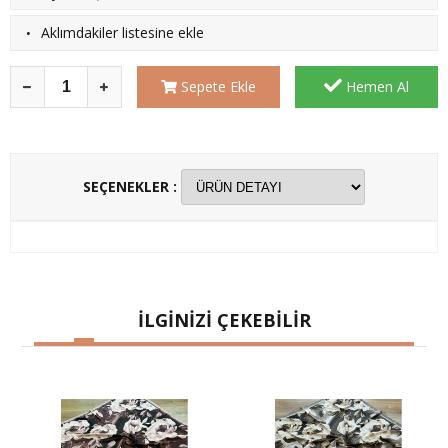
·
Aklımdakiler listesine ekle
Sepete Ekle
Hemen Al
SEÇENEKLER :
İLGİNİZİ ÇEKEBİLİR