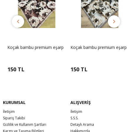
p
Koçak bambu premium eşarp
Koçak bambu premium eşarp
150 TL
150 TL
KURUMSAL
ALIŞVERİŞ
İletişim
İletişim
Sipariş Takibi
S.S.S.
Gizlilik ve Kullanım Şartları
Detaylı Arama
Kargo ve Taşıma Bilgileri
Hakkımızda